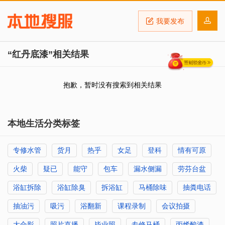
我要发布
“红丹底漆”相关结果
抱歉，暂时没有搜索到相关结果
本地生活分类标签
专修水管
货月
热乎
女足
登科
情有可原
火柴
疑已
能守
包车
漏水侧漏
劳芬台盆
浴缸拆除
浴缸除臭
拆浴缸
马桶除味
抽粪电话
抽油污
吸污
浴翻新
课程录制
会议拍摄
大合影
照片直播
毕业照
专修马桶
丙烯酸漆