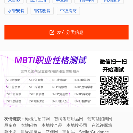
水管安装
管路改装
中级消防
发布分类信息
友情链接：
橄榄油招商网
智纲酒店用品网
葡萄酒招商网
股东查
本地问答
本地搜产品
本地搜公司
在线许愿墙
微比恩
星缘星座网
它伴网
宝贝吗
StellarGuidance