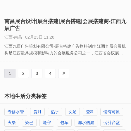
南昌展台设计|展台搭建|展台搭建|会展搭建商-江西九
辰广告
江西-南昌
02月23日 11:28
江西九辰广告策划有限公司-展台搭建广告物料制作 江西九辰会展机
构是江西最具规模和影响力的会展服务公司之一，江西省会议展览
业协会常务理事单位、南昌市会展行业副会长单位，拥有中国展览
馆协会展览工程一级资质、江西省展览展示工程一级资质、ISO9
1
2
3
4
本地生活分类标签
专修水管
货月
热乎
女足
登科
情有可原
火柴
疑已
能守
包车
漏水侧漏
劳芬台盆