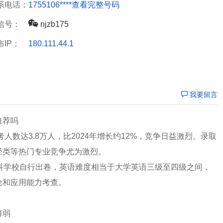
系电话：
1755106****
查看完整号码
信号：
njzb175
布IP：
180.111.44.1
我要留言
推荐吗
人数达3.8万人，比2024年增长约12%，竞争日益激烈。录取
经类等热门专业竞争尤为激烈。
科学校自行出卷，英语难度相当于大学英语三级至四级之间，
论和应用能力考查。
薄弱