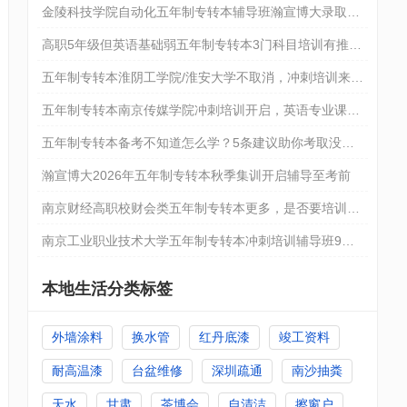
金陵科技学院自动化五年制专转本辅导班瀚宣博大录取率
高
高职5年级但英语基础弱五年制专转本3门科目培训有推荐
吗
五年制专转本淮阴工学院/淮安大学不取消，冲刺培训来瀚
宣博大
五年制专转本南京传媒学院冲刺培训开启，英语专业课集
训提分
五年制专转本备考不知道怎么学？5条建议助你考取没问
题
瀚宣博大2026年五年制专转本秋季集训开启辅导至考前
南京财经高职校财会类五年制专转本更多，是否要培训报
班
南京工业职业技术大学五年制专转本冲刺培训辅导班9月
开启
本地生活分类标签
外墙涂料
换水管
红丹底漆
竣工资料
耐高温漆
台盆维修
深圳疏通
南沙抽粪
天水
甘肃
茶博会
自清洁
擦窗户