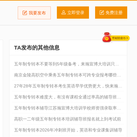
立即登录
免费注册
我要发布
TA发布的其他信息
五年制专转本不要等到5年级备考，来瀚宣博大培训只学
重点
南京金陵高职空中乘务五年制专转本可跨专业报考哪些院
校
27年28年五年制专转本考生英语早学优势更大，快来瀚宣
博大专
五年制专转本难度大，有没有课程全通过率高的辅导班推
荐
五年制专转本辅导江苏瀚宣博大培训学校师资强录取率更
高
高职一二年级五年制专转本培训辅导班报名就上到考试前
五年制专转本2026年冲刺班开始，英语和专业课集训辅导