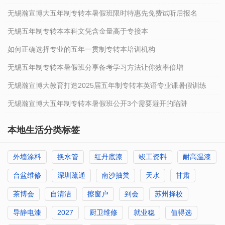
无锡瀚宣博大五年制专转本暑假班限时特惠先免费试听后报名
无锡五年制专转本本科文凭含金量高于专接本
如何正确选择专业的五年一贯制专转本培训机构
无锡五年制专转本暑假班分享备考学习方法让你效率倍增
无锡瀚宣博大教育打造2025届五年制专转本英语专业课暑假训练
无锡瀚宣博大五年制专转本暑假班公开3个需要避开的陷阱
本地生活分类标签
外墙涂料
换水管
红丹底漆
竣工资料
耐高温漆
台盆维修
深圳疏通
南沙抽粪
天水
甘肃
茶博会
自清洁
擦窗户
到会
苏州择校
导静电漆
2027
厨卫维修
就业稳
值得选