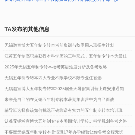
2026-01-23 10:41:38
2026-01-23 10:40:29
TA发布的其他信息
无锡瀚宣博大五年制专转本考前集训与秋季周末班招生计划
江苏五年制高职生获得本科学历的三种形式，五年制专转本为最佳
2025年无锡五年制专转本校考英语难度分析及备考攻略
无锡五年制专转本四大专业不限学校不限专业任君选
无锡瀚宣博大五年制专转本2025届全天暑假集训营上课安排通知
未来是自己的在无锡五年制专转本暑期集训营中为自己而战
辅导班选择多该如何挑选正确靠谱有实力的五年制专转本培训班
认准无锡瀚宣博大五年制专转本暑期培训学校走科学规划备考之路
不要慌无锡五年制专转本暑假班17年办学经验让你备考全程无忧