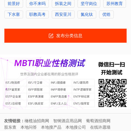
前景好
你不来吗
拆装之间
坚守岗位
苏州教育
下水塞
职教高考
西安亚川
氮化钛
优锆
发布分类信息
友情链接：
橄榄油招商网
智纲酒店用品网
葡萄酒招商网
股东查
本地问答
本地搜产品
本地搜公司
在线许愿墙