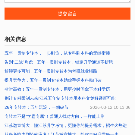
提交留言
相关信息
五年一贯制专转本，一步到位，从专科到本科的无缝衔接
告别“二战”焦虑！五年一贯制专转本，锁定升学通道不折腾
2026-07-25 10:12:47
解锁更多可能，五年一贯制专转本为考研就业铺路
2026-07-20 10:40:01
提升竞争力，五年一贯制专转本助你手握本科敲门砖
2026-07-17 10:02:39
省时高效！五年一贯制专转本，用更少时间拿下本科学历
2026-07-16 10:01:41
别让专科限制未来!江苏五年制专转本用本科文凭解锁新可能
2026-07-14 10:27:34
26年专转本：五年沉淀，一朝破茧
2026-07-01 09:54:04
2026-03-12 10:13:36
专转本不是“学霸专属”！普通人找对方向，一样能上岸
江苏瀚宣博大：懂江苏升学考情，更懂你的提分需求，招生火热进
2026-02-11 10:40:47
行
从备考吃力到轻松应考！江苏瀚宣博大，陪你走好升学每一步