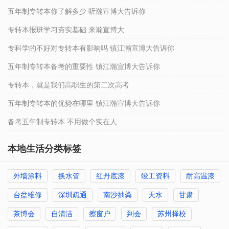
五年制专转本你了解多少 听瀚宣博大告诉你
专转本报班学习夯实基础 来瀚宣博大
专科学的不好对专转本有影响吗 镇江瀚宣博大告诉你
五年制专转本备考的重要性 镇江瀚宣博大告诉你
专转本，就是我们高职生的第二次高考
五年制专转本的优势在哪里 镇江瀚宣博大告诉你
备考五年制专转本 不用做个实在人
本地生活分类标签
外墙涂料
换水管
红丹底漆
竣工资料
耐高温漆
台盆维修
深圳疏通
南沙抽粪
天水
甘肃
茶博会
自清洁
擦窗户
到会
苏州择校