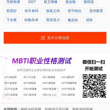
导静电漆
2027
厨卫维修
就业稳
值得选
前景好
你不来吗
拆装之间
坚守岗位
苏州教育
下水塞
职教高考
西安亚川
氮化钛
优锆
发布分类信息
友情链接：
橄榄油招商网
智纲酒店用品网
葡萄酒招商网