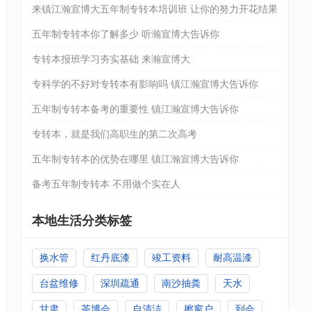
来镇江瀚宣博大五年制专转本培训班 让你的努力开花结果
五年制专转本你了解多少 听瀚宣博大告诉你
专转本报班学习夯实基础 来瀚宣博大
专科学的不好对专转本有影响吗 镇江瀚宣博大告诉你
五年制专转本备考的重要性 镇江瀚宣博大告诉你
专转本，就是我们高职生的第二次高考
五年制专转本的优势在哪里 镇江瀚宣博大告诉你
备考五年制专转本 不用做个实在人
本地生活分类标签
换水管
红丹底漆
竣工资料
耐高温漆
台盆维修
深圳疏通
南沙抽粪
天水
甘肃
茶博会
自清洁
擦窗户
到会