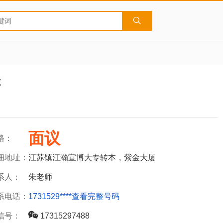
你
面议
格：
细地址：
江苏镇江瀚宣博大专转本，紫金大厦
系人：
朱老师
系电话：
1731529****
查看完整号码
信号：
17315297488