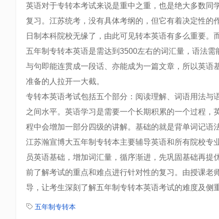
英语对于专转本考试来说是重中之重，也是绝大多数同
复习。江苏统考，没有具体考纲的，但它有着决定性的
日制本科院校无缘了，由此可见转本英语有多么重要。
五年制专转本英语是需达到3500左右的词汇量，语法
与句即能连贯成一段话、亦能成为一篇文章，所以英语
准备的人拉开一大截。
专转本英语考试包括五个部分：阅读理解、词语用法与
之间水平。英语学习是需要一个长期积累的一个过程，
程中会增加一部分四级的讲解。基础的就是背单词记语
江苏瀚宣博大五年制专转本主要辅导英语和所有院校专
员英语基础，增加词汇量，循序渐进，先巩固基础再提
前了解考试的重点和难点进行针对性的复习。由授课老
导，让考生深刻了解五年制专转本英语考试的难度及侧
五年制专转本