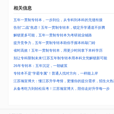
相关信息
五年一贯制专转本，一步到位，从专科到本科的无缝衔接
告别“二战”焦虑！五年一贯制专转本，锁定升学通道不折腾
解锁更多可能，五年一贯制专转本为考研就业铺路
提升竞争力，五年一贯制专转本助你手握本科敲门砖
省时高效！五年一贯制专转本，用更少时间拿下本科学历
别让专科限制未来!江苏五年制专转本用本科文凭解锁新可能
26年专转本：五年沉淀，一朝破茧
专转本不是“学霸专属”！普通人找对方向，一样能上岸
江苏瀚宣博大：懂江苏升学考情，更懂你的提分需求，招生火热
从备考吃力到轻松应考！江苏瀚宣博大，陪你走好升学每一步