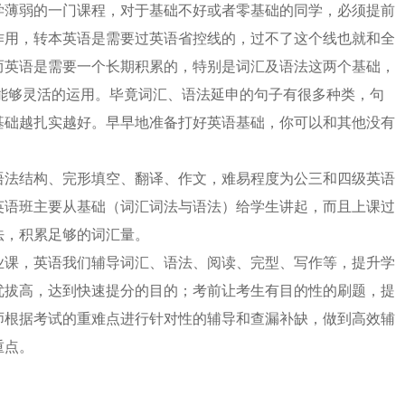
学薄弱的一门课程，对于基础不好或者零基础的同学，必须提前
作用，转本英语是需要过英语省控线的，过不了这个线也就和全
而英语是需要一个长期积累的，特别是词汇及语法这两个基础，
需能够灵活的运用。毕竟词汇、语法延申的句子有很多种类，句
基础越扎实越好。早早地准备打好英语基础，你可以和其他没有
语法结构、完形填空、翻译、作文，难易程度为公三和四级英语
英语班主要从基础（词汇词法与语法）给学生讲起，而且上课过
法，积累足够的词汇量。
业课，英语我们辅导词汇、语法、阅读、完型、写作等，提升学
优拔高，达到快速提分的目的；考前让考生有目的性的刷题，提
师根据考试的重难点进行针对性的辅导和查漏补缺，做到高效辅
重点。