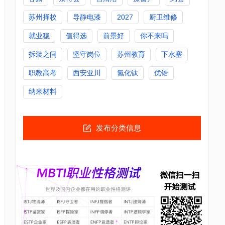
苏州择校
导静电漆
2027
厨卫维修
就业稳
值得选
前景好
你不来吗
拆装之间
坚守岗位
苏州教育
下水塞
职教高考
西安亚川
氮化钛
优锆
纳米材料
发布分类信息