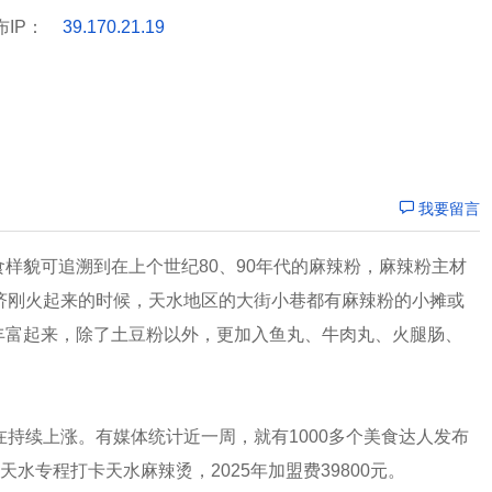
布IP：
39.170.21.19
我要留言
样貌可追溯到在上个世纪80、90年代的麻辣粉，麻辣粉主材
济刚火起来的时候，天水地区的大街小巷都有麻辣粉的小摊或
丰富起来，除了土豆粉以外，更加入鱼丸、牛肉丸、火腿肠、
在持续上涨。有媒体统计近一周，就有1000多个美食达人发布
水专程打卡天水麻辣烫，2025年加盟费39800元。