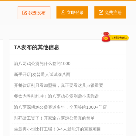
立即登录
免费注册
我要发布
TA发布的其他信息
渝八两鸡公煲凭什么签约1000
新手开店|劝普通人试试渝八两
开餐饮店别只看加盟费，真正要看这几点很重要
餐饮内卷别乱冲！渝八两鸡公煲刚需小店靠谱
渝八两深耕鸡公煲赛道多年，全国签约1000+门店
别死磕工资了！开家渝八两鸡公煲真的简单
生意再小也比打工强！3-4人就能开的宝藏项目