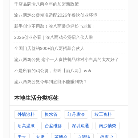
千店品牌渝八两今年的加盟新政策
渝八两鸡公煲精准适配2026年餐饮创业环境
新手创业不用愁！渝八两带你轻松当老板！
2026创业必看｜渝八两鸡公煲招合伙人啦
全国门店签约900+渝八两招募合伙人
渝八两鸡公煲 这个一人食快餐品牌对小白真的太友好了
不是所有的鸡公煲，都叫【渝八两】🔥🔥
渝八两鸡公煲今年到底能不能赚到钱？
本地生活分类标签
外墙涂料
换水管
红丹底漆
竣工资料
耐高温漆
台盆维修
深圳疏通
南沙抽粪
天水
甘肃
茶博会
自清洁
擦窗户