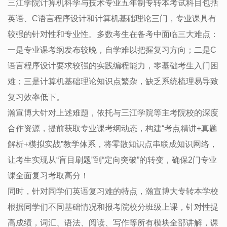
三江学院计算机科学与技术专业五年制专转本考试科目包括
英语、C语言程序设计和计算机基础理论三门，专业课具有
较强的针对性和专业性。多数考生在备考中面临三大难点：
一是专业课考纲发布较晚，自学难以把握复习方向；二是C
语言程序设计要求较强的实践编程能力，零基础考生入门困
难；三是计算机基础理论知识点繁杂，缺乏系统梳理易导致
复习效率低下。
瀚宣博大针对上述难题，依托与三江学院等主考院校的深度
合作资源，提前获取专业课考纲动态，构建“考点精讲+真题
解析+模拟实战”教学体系，将零散知识点串联成知识网络，
让考生实现从“盲目刷题”到“定向突破”的转变，确保2门专业
课全面复习考取高分！
同时，针对同学们英语复习难的特点，瀚宣博大专转本学校
根据同学们不同基础情况和报考院校分班级上课，针对性提
高成绩，词汇、语法、阅读、写作等所有模块全部讲解，课