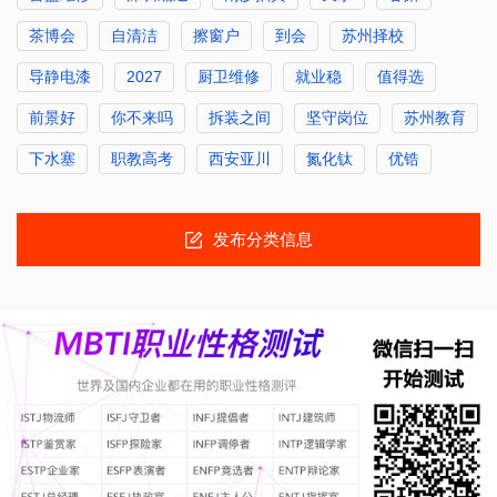
茶博会
自清洁
擦窗户
到会
苏州择校
导静电漆
2027
厨卫维修
就业稳
值得选
前景好
你不来吗
拆装之间
坚守岗位
苏州教育
下水塞
职教高考
西安亚川
氮化钛
优锆
发布分类信息