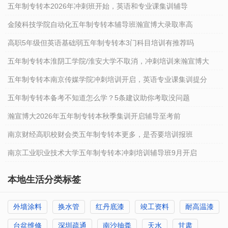
五年制专转本2026年冲刺班开始，英语和专业课集训辅导
金陵科技学院自动化五年制专转本辅导班瀚宣博大录取率高
高职5年级但英语基础弱五年制专转本3门科目培训有推荐吗
五年制专转本淮阴工学院/淮安大学不取消，冲刺培训来瀚宣博大
五年制专转本南京传媒学院冲刺培训开启，英语专业课集训提分
五年制专转本备考不知道怎么学？5条建议助你考取没问题
瀚宣博大2026年五年制专转本秋季集训开启辅导至考前
南京财经高职校财会类五年制专转本更多，是否要培训报班
南京工业职业技术大学五年制专转本冲刺培训辅导班9月开启
本地生活分类标签
外墙涂料
换水管
红丹底漆
竣工资料
耐高温漆
台盆维修
深圳疏通
南沙抽粪
天水
甘肃