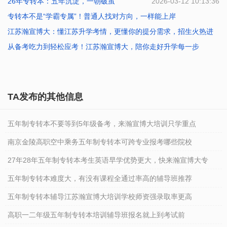
26年专转本：五年沉淀，一朝破茧
2026-07-01 09:54:04
2026-03-12 10:13:36
专转本不是“学霸专属”！普通人找对方向，一样能上岸
江苏瀚宣博大：懂江苏升学考情，更懂你的提分需求，招生火热进
2026-02-11 10:40:47
行
从备考吃力到轻松应考！江苏瀚宣博大，陪你走好升学每一步
2026-01-23 10:41:38
2026-01-23 10:40:29
TA发布的其他信息
五年制专转本不要等到5年级备考，来瀚宣博大培训只学重点
南京金陵高职空中乘务五年制专转本可跨专业报考哪些院校
27年28年五年制专转本考生英语早学优势更大，快来瀚宣博大专
五年制专转本难度大，有没有课程全通过率高的辅导班推荐
五年制专转本辅导江苏瀚宣博大培训学校师资强录取率更高
高职一二年级五年制专转本培训辅导班报名就上到考试前