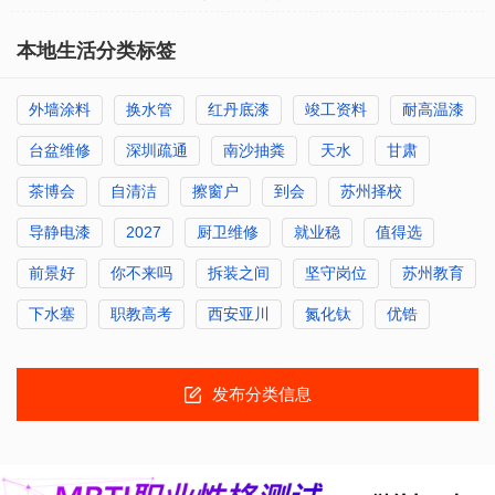
本地生活分类标签
外墙涂料
换水管
红丹底漆
竣工资料
耐高温漆
台盆维修
深圳疏通
南沙抽粪
天水
甘肃
茶博会
自清洁
擦窗户
到会
苏州择校
导静电漆
2027
厨卫维修
就业稳
值得选
前景好
你不来吗
拆装之间
坚守岗位
苏州教育
下水塞
职教高考
西安亚川
氮化钛
优锆
发布分类信息