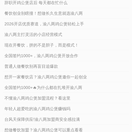
辞职开鸡公煲店后 每天都在忙什么
餐饮创业别瞎撞！想做长久生意就选渝八两
2026开店优质赛道，渝八两鸡公煲轻松上手
渝八两主打灵活的小店经营模式
现在开餐饮，拼的不是胆子，而是模式！
全国签约1000+，渝八两鸡公煲开放合作
普通人做餐饮别再盲目追爆款
想开一家餐饮店？渝八两鸡公煲邀你一起创业
全国签约1000+🔥为什么都在扎堆开渝八两
不懂渝八两鸡公煲加盟流程？看这里
年轻人超爱吃的渝八两鸡公煲赚钱吗
台风天保障供应!渝八两加盟商安全感拉满
想做餐饮加盟？渝八两鸡公煲可以重点看看