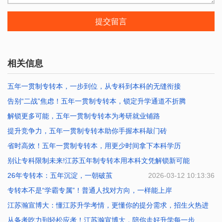
提交留言
相关信息
五年一贯制专转本，一步到位，从专科到本科的无缝衔接
告别“二战”焦虑！五年一贯制专转本，锁定升学通道不折腾
2026-07-25 10:12:47
解锁更多可能，五年一贯制专转本为考研就业铺路
2026-07-20 10:40:01
提升竞争力，五年一贯制专转本助你手握本科敲门砖
2026-07-17 10:02:39
省时高效！五年一贯制专转本，用更少时间拿下本科学历
2026-07-16 10:01:41
别让专科限制未来!江苏五年制专转本用本科文凭解锁新可能
2026-07-14 10:27:34
26年专转本：五年沉淀，一朝破茧
2026-07-01 09:54:04
2026-03-12 10:13:36
专转本不是“学霸专属”！普通人找对方向，一样能上岸
江苏瀚宣博大：懂江苏升学考情，更懂你的提分需求，招生火热进
2026-02-11 10:40:47
行
从备考吃力到轻松应考！江苏瀚宣博大，陪你走好升学每一步