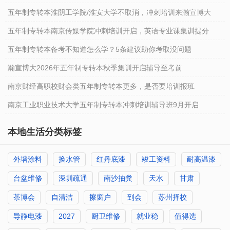
五年制专转本淮阴工学院/淮安大学不取消，冲刺培训来瀚宣博大
五年制专转本南京传媒学院冲刺培训开启，英语专业课集训提分
五年制专转本备考不知道怎么学？5条建议助你考取没问题
瀚宣博大2026年五年制专转本秋季集训开启辅导至考前
南京财经高职校财会类五年制专转本更多，是否要培训报班
南京工业职业技术大学五年制专转本冲刺培训辅导班9月开启
本地生活分类标签
外墙涂料
换水管
红丹底漆
竣工资料
耐高温漆
台盆维修
深圳疏通
南沙抽粪
天水
甘肃
茶博会
自清洁
擦窗户
到会
苏州择校
导静电漆
2027
厨卫维修
就业稳
值得选