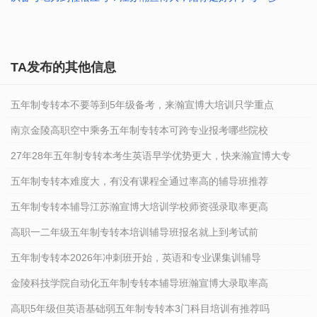
2026-01-23 10:41:38
2026-01-23 10:40:29
TA发布的其他信息
五年制专转本不要等到5年级备考，来瀚宣博大培训只学重点
南京金陵高职空中乘务五年制专转本可跨专业报考哪些院校
27年28年五年制专转本考生英语早学优势更大，快来瀚宣博大专
五年制专转本难度大，有没有课程全通过率高的辅导班推荐
五年制专转本辅导江苏瀚宣博大培训学校师资强录取率更高
高职一二年级五年制专转本培训辅导班报名就上到考试前
五年制专转本2026年冲刺班开始，英语和专业课集训辅导
金陵科技学院自动化五年制专转本辅导班瀚宣博大录取率高
高职5年级但英语基础弱五年制专转本3门科目培训有推荐吗