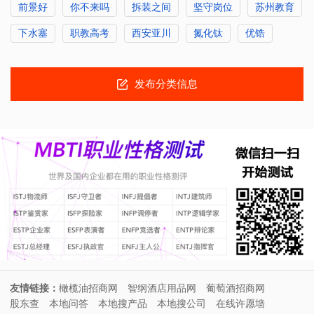
前景好
你不来吗
拆装之间
坚守岗位
苏州教育
下水塞
职教高考
西安亚川
氮化钛
优锆
发布分类信息
友情链接：
橄榄油招商网
智纲酒店用品网
葡萄酒招商网
股东查
本地问答
本地搜产品
本地搜公司
在线许愿墙