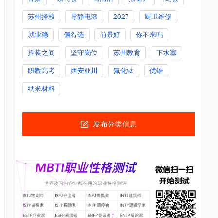
苏州择校
导静电漆
2027
厨卫维修
就业稳
值得选
前景好
你不来吗
拆装之间
坚守岗位
苏州教育
下水塞
职教高考
西安亚川
氮化钛
优锆
纳米材料
发布分类信息