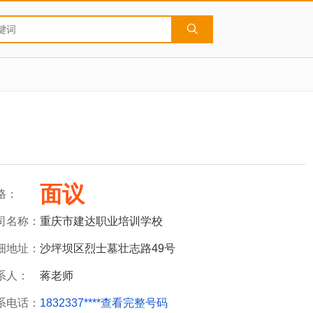
面议
格：
司名称：
重庆市建达职业培训学校
细地址：
沙坪坝区烈士墓壮志路49号
系人：
蒋老师
系电话：
1832337****
查看完整号码