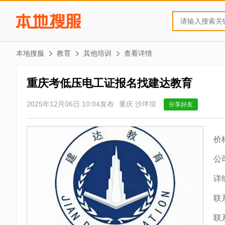
本地搜服
教育
其他培训
查看详情
重庆考低压电工证报名找建达教育
2025年12月06日 10:04发布
重庆 沙坪坝
分享好友
价
公
详
联
联