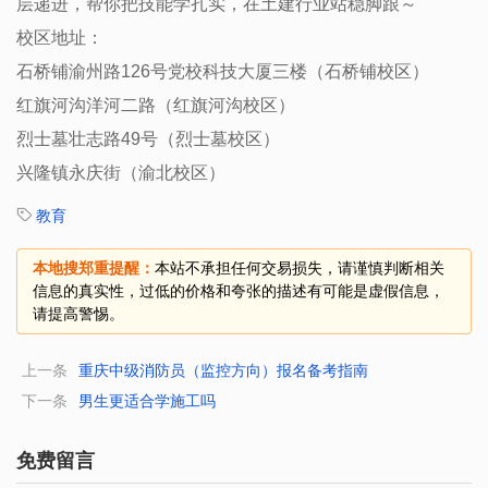
层递进，帮你把技能学扎实，在土建行业站稳脚跟～
校区地址：
石桥铺渝州路126号党校科技大厦三楼（石桥铺校区）
红旗河沟洋河二路（红旗河沟校区）
烈士墓壮志路49号（烈士墓校区）
兴隆镇永庆街（渝北校区）
教育
本地搜郑重提醒：
本站不承担任何交易损失，请谨慎判断相关
信息的真实性，过低的价格和夸张的描述有可能是虚假信息，
请提高警惕。
上一条
重庆中级消防员（监控方向）报名备考指南
下一条
男生更适合学施工吗
免费留言