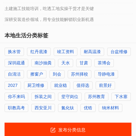
土建施工技能培训，吃透工地实操干货才是关键
深耕安装造价领域，用专业技能解锁职业新机遇
本地生活分类标签
换水管
红丹底漆
竣工资料
耐高温漆
台盆维修
深圳疏通
南沙抽粪
天水
甘肃
茶博会
自清洁
擦窗户
到会
苏州择校
导静电漆
2027
厨卫维修
就业稳
值得选
前景好
你不来吗
拆装之间
坚守岗位
苏州教育
下水塞
职教高考
西安亚川
氮化钛
优锆
纳米材料
发布分类信息