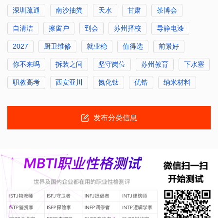
深圳疏通
南沙抽粪
天水
甘肃
茶博会
自清洁
擦窗户
到会
苏州择校
导静电漆
2027
厨卫维修
就业稳
值得选
前景好
你不来吗
拆装之间
坚守岗位
苏州教育
下水塞
职教高考
西安亚川
氮化钛
优锆
纳米材料
发布分类信息