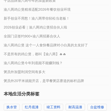
千店品牌渝八两今年的加盟新政策
渝八两鸡公煲精准适配2026年餐饮创业环境
新手创业不用愁！渝八两带你轻松当老板！
2026创业必看｜渝八两鸡公煲招合伙人啦
全国门店签约900+渝八两招募合伙人
渝八两鸡公煲 这个一人食快餐品牌对小白真的太友好了
不是所有的鸡公煲，都叫【渝八两】🔥🔥
渝八两鸡公煲今年到底能不能赚到钱？
粥员外加盟利润空间有多大
粥员外20平米就能开店，是早餐粥店赛道的标杆品牌
本地生活分类标签
换水管
红丹底漆
竣工资料
耐高温漆
台盆维修