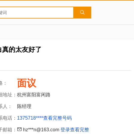
白真的太友好了
面议
格：
细地址：
杭州富阳富闲路
系人：
陈经理
系电话：
1375718****
查看完整号码
子邮箱：
hz***n@163.com
登录查看完整