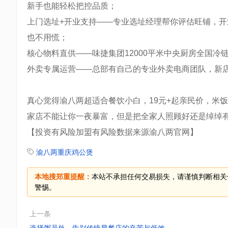
新手也能轻松把控品质；
上门选址+开业支持——专业选址经理帮你评估旺铺，
也不用慌；
核心物料直供——味捷集团12000平米中央厨房全国
外卖专属运营——总部有自己的专业外卖电商团队，新
真心觉得渝八两超适合餐饮小白，19元+起亲民价，米
家店不能让你一夜暴富，但是把全家人照顾好还是绰绰
【投资有风险加盟有风险数据来源渝八两官网】
渝八两重庆鸡公煲
本地搜郑重提醒：
本站不承担任何交易损失，请谨慎判断相关
警惕。
上一条