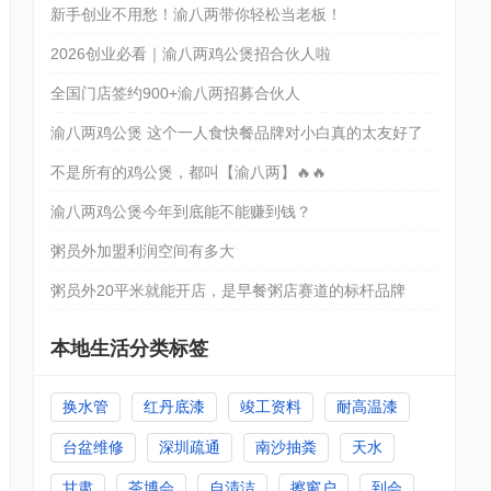
新手创业不用愁！渝八两带你轻松当老板！
2026创业必看｜渝八两鸡公煲招合伙人啦
全国门店签约900+渝八两招募合伙人
渝八两鸡公煲 这个一人食快餐品牌对小白真的太友好了
不是所有的鸡公煲，都叫【渝八两】🔥🔥
渝八两鸡公煲今年到底能不能赚到钱？
粥员外加盟利润空间有多大
粥员外20平米就能开店，是早餐粥店赛道的标杆品牌
本地生活分类标签
换水管
红丹底漆
竣工资料
耐高温漆
台盆维修
深圳疏通
南沙抽粪
天水
甘肃
茶博会
自清洁
擦窗户
到会