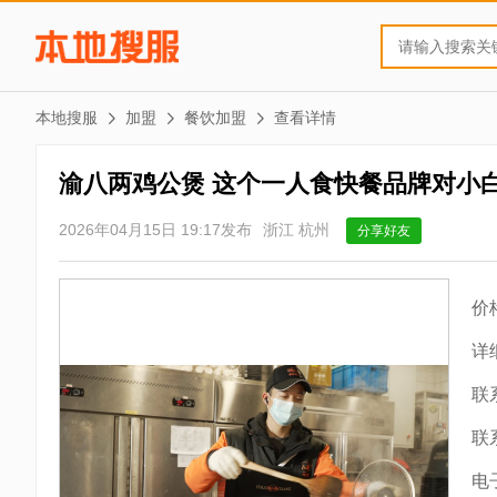
本地搜服
加盟
餐饮加盟
查看详情
渝八两鸡公煲 这个一人食快餐品牌对小
2026年04月15日 19:17发布
浙江 杭州
分享好友
价
详
联
联
电