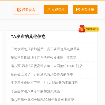
立即登录
免费注册
我要发布
TA发布的其他信息
开餐饮店别只看加盟费，真正要看这几点很重要
餐饮内卷别乱冲！渝八两鸡公煲刚需小店靠谱
渝八两深耕鸡公煲赛道多年，全国签约1000+门店
别死磕工资了！开家渝八两鸡公煲真的简单
生意再小也比打工强！3-4人就能开的宝藏项目
千店品牌渝八两今年的加盟新政策
渝八两鸡公煲精准适配2026年餐饮创业环境