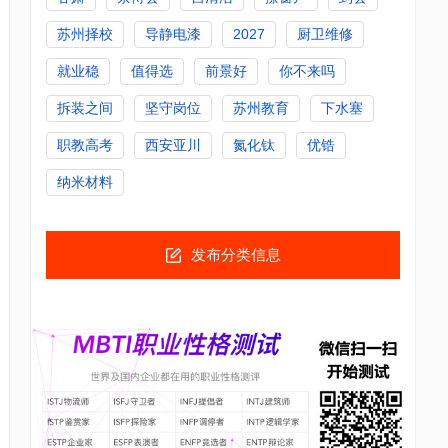
苏州择校
导静电漆
2027
厨卫维修
就业稳
值得选
前景好
你不来吗
拆装之间
坚守岗位
苏州教育
下水塞
职教高考
西安亚川
氮化钛
优锆
纳米材料
发布分类信息