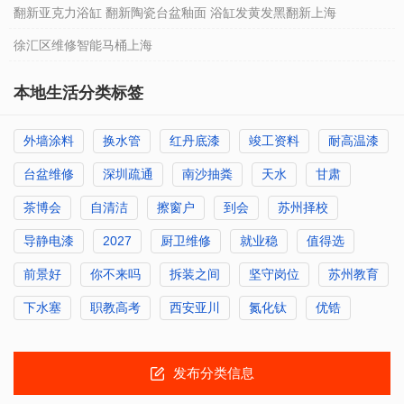
翻新亚克力浴缸 翻新陶瓷台盆釉面 浴缸发黄发黑翻新上海
徐汇区维修智能马桶上海
本地生活分类标签
外墙涂料
换水管
红丹底漆
竣工资料
耐高温漆
台盆维修
深圳疏通
南沙抽粪
天水
甘肃
茶博会
自清洁
擦窗户
到会
苏州择校
导静电漆
2027
厨卫维修
就业稳
值得选
前景好
你不来吗
拆装之间
坚守岗位
苏州教育
下水塞
职教高考
西安亚川
氮化钛
优锆
发布分类信息