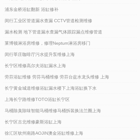
浦东金桥浴缸翻新 浴缸修补
闵行工业区管道漏水查漏 CCTV管道检测维修
漏水检测 地下管道漏水查漏气体跟踪漏点维修管道
莱博顿淋浴房维修，修理Neptum淋浴房移门
闵行莘庄咖啡厅污水提升泵维修上海
长宁区维修高尔夫浴缸漏水上海
劳芬浴缸维修 劳芬马桶维修 劳芬台盆水龙头维修 上海
长宁黄金城道维修浴缸漏水楼下上海浴缸换下水
上海长宁路维修TOTO浴缸长宁区
马桶除臭除味智能马桶维修马桶拆装换法兰圈上海
长宁区古北维修豪斯浴缸上海
徐汇区钦州南路AOJIN澳金浴缸维修上海