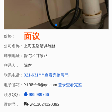
面议
价格：
公司名称：
上海卫浴洁具维修
详细地址：
普陀区甘泉路
联系人：
陈杰
联系电话：
021-631****
查看完整号码
电子邮箱：
98***6@qq.com
登录查看完整
联系QQ：
985989766
微信号：
wx13024120392