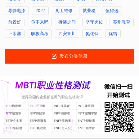
导静电漆
2027
厨卫维修
就业稳
值得选
前景好
你不来吗
拆装之间
坚守岗位
苏州教育
下水塞
职教高考
西安亚川
氮化钛
优锆
发布分类信息