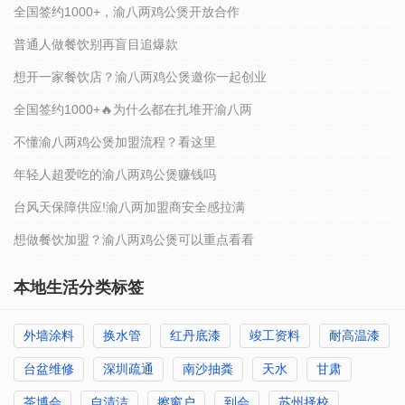
全国签约1000+，渝八两鸡公煲开放合作
普通人做餐饮别再盲目追爆款
想开一家餐饮店？渝八两鸡公煲邀你一起创业
全国签约1000+🔥为什么都在扎堆开渝八两
不懂渝八两鸡公煲加盟流程？看这里
年轻人超爱吃的渝八两鸡公煲赚钱吗
台风天保障供应!渝八两加盟商安全感拉满
想做餐饮加盟？渝八两鸡公煲可以重点看看
本地生活分类标签
外墙涂料
换水管
红丹底漆
竣工资料
耐高温漆
台盆维修
深圳疏通
南沙抽粪
天水
甘肃
茶博会
自清洁
擦窗户
到会
苏州择校