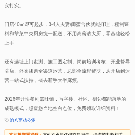
实打实。
门店40㎡即可起步，3-4人夫妻/闺蜜合伙就能打理，秘制酱
料和荤菜中央厨房统一配送，不用高薪请大厨，零基础轻松
上手
还有选址上门勘测、施工图定制、岗前培训考核、开业督导
驻店、外卖团购全渠道运营，总部全流程帮扶，从开店到运
营一站式扶持，省去新手大半麻烦。
2026年开快餐刚需旺铺，写字楼、社区、街边都能落地的
成熟模式，想查您当地空白点位，免费领取详细资料！
渝八两鸡公煲
本地搜郑重提醒：
本站不承担任何交易损失，请谨慎判断相关