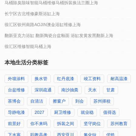
马桶除臭除味智能马桶维修马桶拆装换法兰圈上海
长宁区古北维修豪斯浴缸上海
徐汇区钦州南路AOJIN澳金浴缸维修上海
翻新亚克力浴缸 翻新陶瓷台盆釉面 浴缸发黄发黑翻新上海
徐汇区维修智能马桶上海
本地生活分类标签
外墙涂料
换水管
红丹底漆
竣工资料
耐高温漆
台盆维修
深圳疏通
南沙抽粪
天水
甘肃
茶博会
自清洁
擦窗户
到会
苏州择校
导静电漆
2027
厨卫维修
就业稳
值得选
前景好
你不来吗
拆装之间
坚守岗位
苏州教育
下水塞
职教高考
西安亚川
氮化钛
优锆