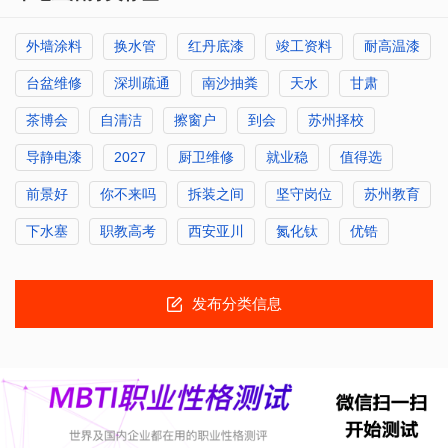
外墙涂料
换水管
红丹底漆
竣工资料
耐高温漆
台盆维修
深圳疏通
南沙抽粪
天水
甘肃
茶博会
自清洁
擦窗户
到会
苏州择校
导静电漆
2027
厨卫维修
就业稳
值得选
前景好
你不来吗
拆装之间
坚守岗位
苏州教育
下水塞
职教高考
西安亚川
氮化钛
优锆
发布分类信息