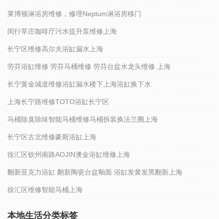
莱博顿淋浴房维修，修理Neptum淋浴房移门
闵行莘庄咖啡厅污水提升泵维修上海
长宁区维修高尔夫浴缸漏水上海
劳芬浴缸维修 劳芬马桶维修 劳芬台盆水龙头维修 上海
长宁黄金城道维修浴缸漏水楼下上海浴缸换下水
上海长宁路维修TOTO浴缸长宁区
马桶除臭除味智能马桶维修马桶拆装换法兰圈上海
长宁区古北维修豪斯浴缸上海
徐汇区钦州南路AOJIN澳金浴缸维修上海
翻新亚克力浴缸 翻新陶瓷台盆釉面 浴缸发黄发黑翻新上海
徐汇区维修智能马桶上海
本地生活分类标签