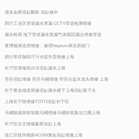
浦东金桥浴缸翻新 浴缸修补
闵行工业区管道漏水查漏 CCTV管道检测维修
漏水检测 地下管道漏水查漏气体跟踪漏点维修管道
莱博顿淋浴房维修，修理Neptum淋浴房移门
闵行莘庄咖啡厅污水提升泵维修上海
长宁区维修高尔夫浴缸漏水上海
劳芬浴缸维修 劳芬马桶维修 劳芬台盆水龙头维修 上海
长宁黄金城道维修浴缸漏水楼下上海浴缸换下水
上海长宁路维修TOTO浴缸长宁区
马桶除臭除味智能马桶维修马桶拆装换法兰圈上海
长宁区古北维修豪斯浴缸上海
徐汇区钦州南路AOJIN澳金浴缸维修上海