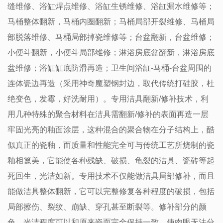
缝维修、浴缸焊点维修、浴缸生锈维修、浴缸漏水维修等；
马桶整体翻新，马桶内圈翻新；马桶局部开裂维修、马桶局
部脱落维修、马桶局部掉瓷维修等；台盆翻新，台盆维修；
小便斗翻新，小便斗局部维修；淋浴房底盆翻新，淋浴房底
盆维修；浴缸缸底防滑再造；卫生间浴缸-马桶-台盆周围的
连体瓷边再造（采用神奇魔塑钢封边，取代传统打硅胶，杜
绝变色，发霉，好洗耐用）。专用洁具翻新/修补技术，利
用几种特殊的聚合材料在洁具需翻新/修补的表面再造一层
牢固光亮的釉面涂层，这种混合的聚合物在分子结构上，酷
似真正的瓷釉，而质量和性能完全可与传统工艺所烧制的瓷
釉相篦美，它能使各种残缺、破损、龟裂的洁具、瓷砖等起
死回生，光洁如新。专用技术不仅能做洁具局部修补，而且
能做洁具整体翻新，它可以完整修复各种程度的破损，包括
局部擦伤、裂纹、崩缺、穿孔甚至断裂等。修补部分的颜
色、光洁程度可以和原来瓷面完全保持一致，使肉眼无法分