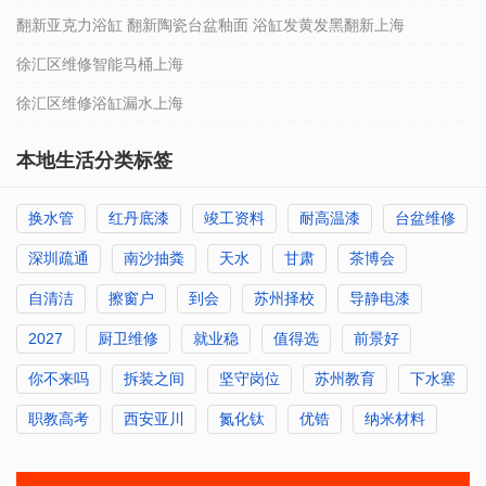
翻新亚克力浴缸 翻新陶瓷台盆釉面 浴缸发黄发黑翻新上海
徐汇区维修智能马桶上海
徐汇区维修浴缸漏水上海
本地生活分类标签
换水管
红丹底漆
竣工资料
耐高温漆
台盆维修
深圳疏通
南沙抽粪
天水
甘肃
茶博会
自清洁
擦窗户
到会
苏州择校
导静电漆
2027
厨卫维修
就业稳
值得选
前景好
你不来吗
拆装之间
坚守岗位
苏州教育
下水塞
职教高考
西安亚川
氮化钛
优锆
纳米材料