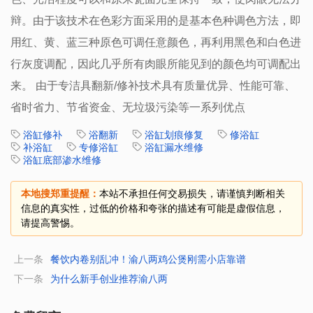
辩。由于该技术在色彩方面采用的是基本色种调色方法，即
用红、黄、蓝三种原色可调任意颜色，再利用黑色和白色进
行灰度调配，因此几乎所有肉眼所能见到的颜色均可调配出
来。 由于专洁具翻新/修补技术具有质量优异、性能可靠、
省时省力、节省资金、无垃圾污染等一系列优点
浴缸修补
浴翻新
浴缸划痕修复
修浴缸
补浴缸
专修浴缸
浴缸漏水维修
浴缸底部渗水维修
本地搜郑重提醒：
本站不承担任何交易损失，请谨慎判断相关
信息的真实性，过低的价格和夸张的描述有可能是虚假信息，
请提高警惕。
上一条
餐饮内卷别乱冲！渝八两鸡公煲刚需小店靠谱
下一条
为什么新手创业推荐渝八两