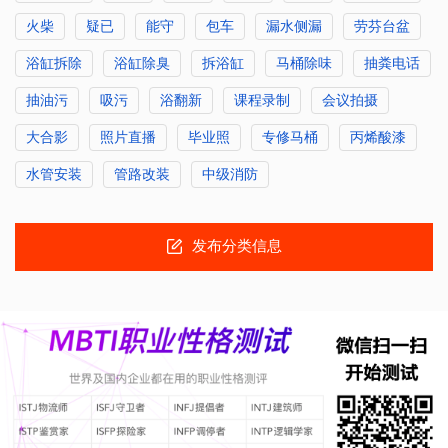
火柴
疑已
能守
包车
漏水侧漏
劳芬台盆
浴缸拆除
浴缸除臭
拆浴缸
马桶除味
抽粪电话
抽油污
吸污
浴翻新
课程录制
会议拍摄
大合影
照片直播
毕业照
专修马桶
丙烯酸漆
水管安装
管路改装
中级消防
发布分类信息