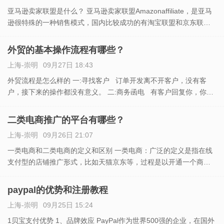
亚马逊卖家联盟是什么？ 亚马逊卖家联盟Amazonaffiliate，是亚马
逊很特殊的一种销售模式，国内比较成功的有淘宝联盟和京东联
盟，另外还有当当联盟，凡客联盟，1号店联盟等等。这些联盟都是
采用CPS的方式，也就是按照销售额付费的方式来
外贸的基本操作流程有哪些？
上海-崇明
09月27日 18:43
外贸流程是怎么样的 一:寻找客户 订单开发离不开客户，没有客
户，接下来的操作都没有意义。 二:商务函电 有客户回复你，你也
有他们的邮箱，就开始发邮件吧，不要害怕英语不知道，因为有翻
译软件，所以，你只要把外
二类电商推广的平台有哪些？
上海-崇明
09月26日 21:07
一类电商和二类电商的定义和区别 一类电商：广泛的定义是指在线
支付型的店铺推广形式，比如天猫京东等，过程是以开通一个商品
店铺形式，通过上架商品，客户下单，在线支付，签收回款等这个
过程。 二类电商：广泛的定义是指货到付款型的单品推广形式，比
paypal的优势和注册教程
上海-崇明
09月25日 15:24
1贝宝支付优势 1、品牌效应 PayPal作为世界500强的企业，在国外