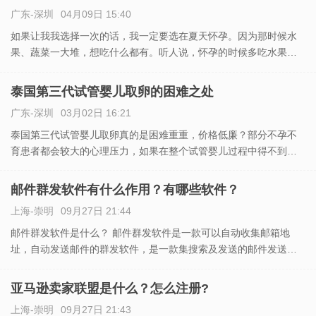
后
广东-深圳
04月09日 15:40
如果让我我选择一次的话，我一定要选在夏天怀孕。因为那时候水
果、蔬菜一大堆，想吃什么都有。听人说，怀孕的时候多吃水果，
对孩子的肌肤很有好处。冬天刚怀孕那会儿，水果、蔬菜都没有新
鲜的，而且价钱也比较贵。 泰国试管婴儿什么时间做好： 年龄：
泰国第三代试管婴儿取卵的困难之处
广东-深圳
03月02日 16:21
泰国第三代试管婴儿取卵真的是困难重重，价格低廉？部分不孕不
育患者都会较大的心理压力，如果在整个试管婴儿过程中得不到家
人的支持与安慰，将会对试管婴儿成功率造成较大影响。许多的雷
区都不清楚，如果避过这些雷区成功的机会大有提高。泰国试管婴
邮件群发软件有什么作用？有哪些软件？
儿是一个
上海-崇明
09月27日 21:44
邮件群发软件是什么？ 邮件群发软件是一款可以自动收集邮箱地
址，自动发送邮件的群发软件，是一款集搜索及发送的邮件发送工
具。可以分为静默方式（SMTP）和WBE发送（模拟手动发送）2种
方式，2种方式适应不同使用人群及企业。群发邮件是指单个个人
亚马逊卖家联盟是什么？怎么注册?
上海-崇明
09月27日 21:43