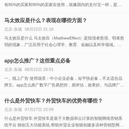
有85%的买家和90%的卖家在使用，就像国内的支付宝一样，是一
家商铺诚信和品牌形象的象征，像国内的国航、南航、携程、兰
亭、阿里巴巴等很多的企业在使用。 2、及时到帐
马太效应是什么？表现在哪些方面？
北京-东城
08月22日 21:16
马太效应是什么 马太效应（MatthewEffect）是指强者愈强、弱者愈
弱的现象，广泛应用于社会心理学、教育、金融以及科学领域。马
太效应，是社会学家和经济学家们常用的术语，反映的社会现象是
两极分化，富的更富，穷的更穷 [1] 。出自圣
app怎么推广？这些重点必备
北京-东城
08月22日 20:51
一、线上广告 使用场景：中小企业必备，短平快必备，不太适合品
牌主。app怎么推广数字广告易把控，易评估，效果好。与品牌广告
是天生一对，即品效互动。 1、果较好的分别有搜索引擎、微信大
号、应用市场。（其中应用市场与微信大号属于搜索机制，参
什么是外贸快车？外贸快车的优势有哪些？
北京-东城
07月27日 22:09
什么是外贸快车 外贸快车是基于大数据和云计算的智能网络营销系
统平台.独创五大功能系统,帮助外贸企业智能创建多语种营销型网站