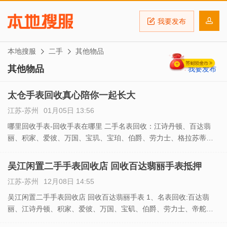
我要发布
本地搜服
二手
其他物品
其他物品
我要发布
太仓手表回收真心陪你一起长大
江苏-苏州
01月05日 13:56
哪里回收手表-回收手表在哪里 二手名表回收：江诗丹顿、百达翡
丽、积家、爱彼、万国、宝玑、宝珀、伯爵、劳力士、格拉苏蒂、
法兰克穆勒、帝舵、欧米茄、卡地亚、真力时、朗格、芝柏、萧
邦、雷达、雅典、浪琴、万宝龙、天梭、香奈儿、梅花、西铁城、
吴江闲置二手手表回收店 回收百达翡丽手表抵押
宝格丽等
江苏-苏州
12月08日 14:55
吴江闲置二手手表回收店 回收百达翡丽手表 1、名表回收:百达翡
丽、江诗丹顿、积家、爱彼、万国、宝矶、伯爵、劳力士、帝舵、
欧米茄、卡地亚、雷达、浪琴、梅花、真利时、昆仑、汉米尔顿、