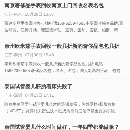
天梭等各类瑞士名表。 2、奢侈品包包回收：Hermes(
南京奢侈品手表回收南京上门回收名表名包
江苏-南京
10月26日 13:07
百达翡丽手表回收多少钱电话158-6239-4555主要回收腕表品牌:百
达翡丽、江诗丹顿、理查德米勒、宝玑、宝珀、爱彼、伯爵、积
家、朗格、法兰克穆勒、雅克德罗、格拉苏蒂、帕玛强尼、芝柏、
雅典、梵克雅宝、卡地亚、劳力士、万国、沛纳海、真力时、
泰州欧米茄手表回收一般几折新的奢侈品包包几折
江苏-泰州
07月06日 15:48
泰州欧米茄手表回收一般几折新的奢侈品包包几折 电话；
15862394555 奢侈品名包，名表、名包，国人对高档手表、包包购
买意愿都很大，但就是对其高昂价格望而却步，掂量再三。所以，
要想购买到物美价廉又实惠的手表、包包。 (路易威登)、L
泰国试管婴儿胚胎着床失败了
广东-深圳
04月13日 17:11
随着生殖医学与试管婴儿技术的迅猛发展，体外受楕-胚胎移植
（IVF-ET）及其相关衍生技术已成为目前症治疗最重要的手段。
试管婴儿的胚胎移植后能否成功着床直接关系到试管婴儿的成败，
所以患者对于胚胎移植后的着床问题是相当关注的。 试管婴儿移植
泰国试管婴儿什么时间做好，一年四季都能做嘛？