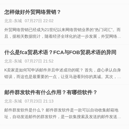
和最先进的VR展示网站,通过采购商数据挖掘,以及SEO、SNS等多
渠道网络营销,实现全球推广和新兴市场开发.那外贸快
怎样做好外贸网络营销？
北京-东城
07月27日 22:02
外贸网络营销已经成为21世纪以来网络营销业界的“热门词汇”。而
且，据相关数据统计，随着经济全球化的进一步发展，外贸网络营
销环境发生了巨大变化，外贸网络营销服务商的竞争也日趋激烈. 外
贸网络营销的主要方法有：网站营销、Email营销、B2B
什么是fca贸易术语？FCA与FOB贸易术语的异同
北京-东城
07月27日 21:52
K卖家是如何写申诉邮件并且申述成功的呢？ 首先，虚心承认自身
错误，而这也是最重要的一点，让亚马逊看到你的真诚。其次，归
结出自己的错误原因。然后，针对错误现阶段所采取的改进措施。
例如，1、移除Listing，重新检查产品的具体情况。 把F
邮件群发软件有什么作用？有哪些软件？
北京-东城
07月23日 21:13
邮件群发软件是什么？ 邮件群发软件是一款可以自动收集邮箱地
址，自动发送邮件的群发软件，是一款集搜索及发送的邮件发送工
具。可以分为静默方式（SMTP）和WBE发送（模拟手动发送）2种