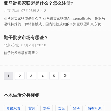
方式，2种方式适应不同使用人群及企业。群发邮件是指单个个人
亚马逊卖家联盟是什么？怎么注册?
北京-东城
07月23日 21:12
亚马逊卖家联盟是什么？ 亚马逊卖家联盟Amazonaffiliate，是亚马
逊很特殊的一种销售模式，国内比较成功的有淘宝联盟和京东联
盟，另外还有当当联盟，凡客联盟，1号店联盟等等。这些联盟都是
采用CPS的方式，也就是按照销售额付费的方式来
鞋子批发市场有哪些？
北京-东城
07月23日 20:10
鞋子批发市场有哪些？
1
2
3
4
5
本地生活分类标签
专修水管
货月
热乎
女足
登科
情有可原