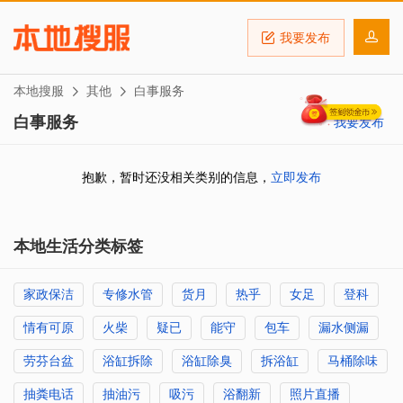
我要发布
本地搜服
其他
白事服务
白事服务
我要发布
抱歉，暂时还没相关类别的信息，
立即发布
本地生活分类标签
家政保洁
专修水管
货月
热乎
女足
登科
情有可原
火柴
疑已
能守
包车
漏水侧漏
劳芬台盆
浴缸拆除
浴缸除臭
拆浴缸
马桶除味
抽粪电话
抽油污
吸污
浴翻新
照片直播