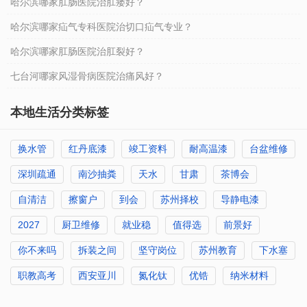
哈尔滨哪家肛肠医院治肛瘘好？
哈尔滨哪家疝气专科医院治切口疝气专业？
哈尔滨哪家肛肠医院治肛裂好？
七台河哪家风湿骨病医院治痛风好？
本地生活分类标签
换水管
红丹底漆
竣工资料
耐高温漆
台盆维修
深圳疏通
南沙抽粪
天水
甘肃
茶博会
自清洁
擦窗户
到会
苏州择校
导静电漆
2027
厨卫维修
就业稳
值得选
前景好
你不来吗
拆装之间
坚守岗位
苏州教育
下水塞
职教高考
西安亚川
氮化钛
优锆
纳米材料