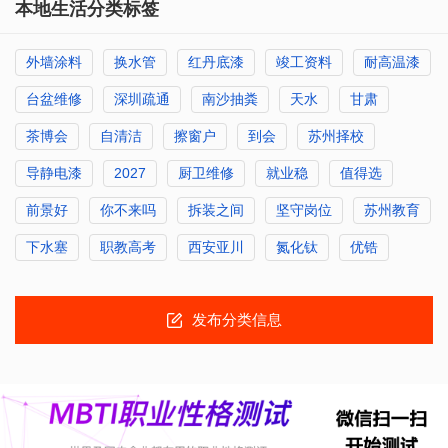
本地生活分类标签
外墙涂料
换水管
红丹底漆
竣工资料
耐高温漆
台盆维修
深圳疏通
南沙抽粪
天水
甘肃
茶博会
自清洁
擦窗户
到会
苏州择校
导静电漆
2027
厨卫维修
就业稳
值得选
前景好
你不来吗
拆装之间
坚守岗位
苏州教育
下水塞
职教高考
西安亚川
氮化钛
优锆
发布分类信息