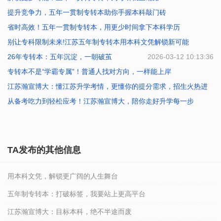
提升竞争力，五年一贯制专转本助你手握本科敲门砖
2026-07-17 10:02:39
省时高效！五年一贯制专转本，用更少时间拿下本科学历
2026-07-16 10:01:41
别让专科限制未来!江苏五年制专转本用本科文凭解锁新可能
2026-07-14 10:27:34
26年专转本：五年沉淀，一朝破茧
2026-07-01 09:54:04
2026-03-12 10:13:36
专转本不是“学霸专属”！普通人找对方向，一样能上岸
江苏瀚宣博大：懂江苏升学考情，更懂你的提分需求，招生火热进
2026-02-11 10:40:47
行
从备考吃力到轻松应考！江苏瀚宣博大，陪你走好升学每一步
2026-01-23 10:41:38
2026-01-23 10:40:29
TA发布的其他信息
用本科文凭，解锁更广阔的人生舞台
五年制专转本：打破标签，我要站上更高平台
江苏瀚宣博大：目标本科，绝不半途而废