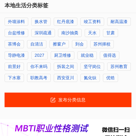
本地生活分类标签
外墙涂料
换水管
红丹底漆
竣工资料
耐高温漆
台盆维修
深圳疏通
南沙抽粪
天水
甘肃
茶博会
自清洁
擦窗户
到会
苏州择校
导静电漆
2027
厨卫维修
就业稳
值得选
前景好
你不来吗
拆装之间
坚守岗位
苏州教育
下水塞
职教高考
西安亚川
氮化钛
优锆
发布分类信息