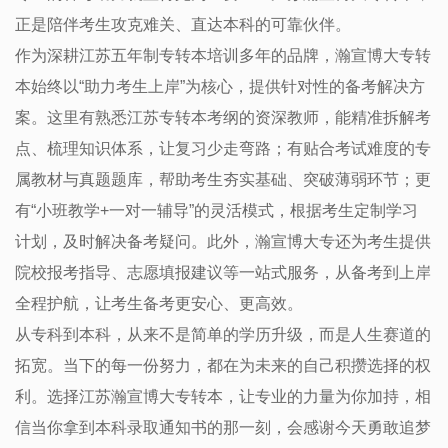
正是陪伴考生攻克难关、直达本科的可靠伙伴。
作为深耕江苏五年制专转本培训多年的品牌，瀚宣博大专转
本始终以“助力考生上岸”为核心，提供针对性的备考解决方
案。这里有熟悉江苏专转本考纲的资深教师，能精准拆解考
点、梳理知识体系，让复习少走弯路；有贴合考试难度的专
属教材与真题题库，帮助考生夯实基础、突破薄弱环节；更
有“小班教学+一对一辅导”的灵活模式，根据考生定制学习
计划，及时解决备考疑问。此外，瀚宣博大专还为考生提供
院校报考指导、志愿填报建议等一站式服务，从备考到上岸
全程护航，让考生备考更安心、更高效。
从专科到本科，从来不是简单的学历升级，而是人生赛道的
拓宽。当下的每一份努力，都在为未来的自己积攒选择的权
利。选择江苏瀚宣博大专转本，让专业的力量为你加持，相
信当你拿到本科录取通知书的那一刻，会感谢今天勇敢追梦