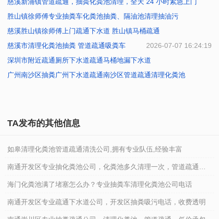
慈溪新浦镇管道疏通，抽粪化粪池清理，全天 24 小时紧急上门
2026-07-15 12:18:53
胜山镇徐师傅专业抽粪车化粪池抽粪、隔油池清理抽油污
2026-07-09 20:08:40
慈溪胜山镇徐师傅上门疏通下水道 胜山镇马桶疏通
2026-07-09 19:59:45
慈溪市清理化粪池抽粪 管道疏通吸粪车
2026-07-09 17:55:13
2026-07-07 16:24:19
深圳市附近疏通厕所下水道疏通马桶地漏下水道
广州南沙区抽粪广州下水道疏通南沙区管道疏通清理化粪池
2026-04-18 08:44:10
2026-04-18 08:41:28
TA发布的其他信息
如皋清理化粪池管道疏通清洗公司,拥有专业队伍,经验丰富
南通开发区专业抽化粪池公司，化粪池多久清理一次，管道疏通电
话
海门化粪池满了堵塞怎么办？专业抽粪车清理化粪池公司电话
南通开发区专业疏通下水道公司，开发区抽粪吸污电话，收费透明