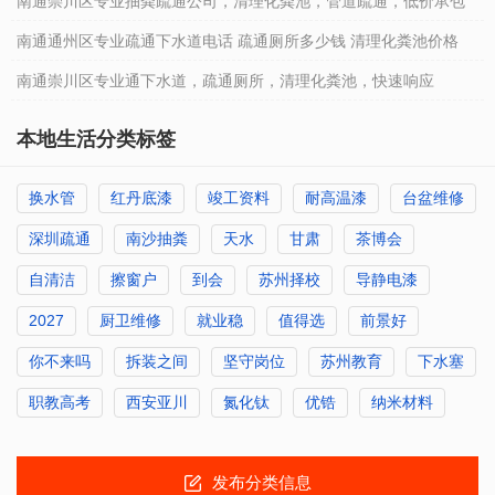
南通崇川区专业抽粪疏通公司，清理化粪池，管道疏通，低价承包
南通通州区专业疏通下水道电话 疏通厕所多少钱 清理化粪池价格
南通崇川区专业通下水道，疏通厕所，清理化粪池，快速响应
本地生活分类标签
换水管
红丹底漆
竣工资料
耐高温漆
台盆维修
深圳疏通
南沙抽粪
天水
甘肃
茶博会
自清洁
擦窗户
到会
苏州择校
导静电漆
2027
厨卫维修
就业稳
值得选
前景好
你不来吗
拆装之间
坚守岗位
苏州教育
下水塞
职教高考
西安亚川
氮化钛
优锆
纳米材料
发布分类信息