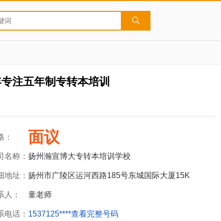
年专注五年制专转本培训
面议
格：
司名称：
扬州瀚宣博大专转本培训学校
细地址：
扬州市广陵区运河西路185号东城国际大厦15K
系人：
童老师
系电话：
1537125****
查看完整号码