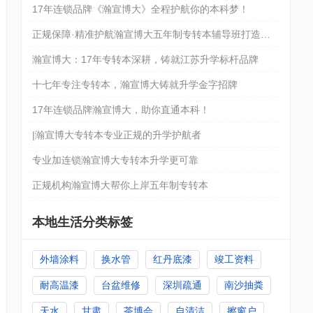
17年连锁品牌《瀚宣博大》全程护航你的本科梦！
正规保障·精准护航瀚宣博大五年制专转本辅导班打造升
学新标杆
瀚宣博大：17年专转本深耕，铸就江苏升学标杆品牌
十七年专注专转本，瀚宣博大铸就升学金字招牌
17年连锁品牌瀚宣博大，助你直通本科！
|瀚宣博大专转本专业正规的升学护航者
专业加连锁瀚宣博大专转本升学更可靠
正规机构瀚宣博大帮你上岸五年制专转本
本地生活分类标签
外墙涂料
换水管
红丹底漆
竣工资料
耐高温漆
台盆维修
深圳疏通
南沙抽粪
天水
甘肃
茶博会
自清洁
擦窗户