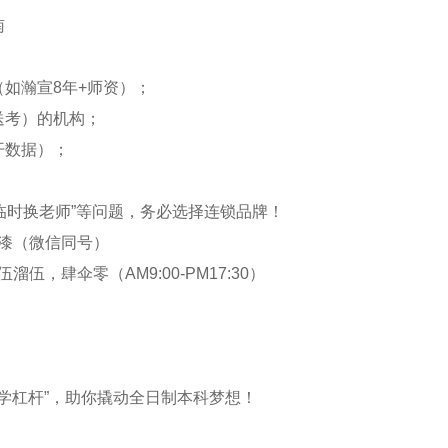
南
如瀚宣8年+师资）；
送考）的机构；
开数据）；
“临时换老师”等问题，务必选择连锁品牌！
伞漆（微信同号）
，肆伞零（AM9:00-PM17:30）
学杠杆”，助你撬动全日制本科梦想！