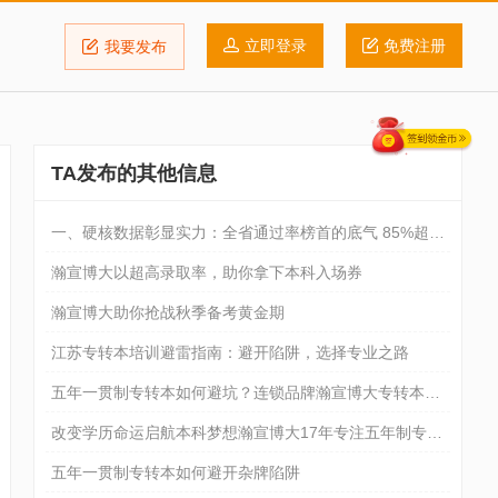
立即登录
免费注册
我要发布
TA发布的其他信息
一、硬核数据彰显实力：全省通过率榜首的底气 85%超高
录取率
瀚宣博大以超高录取率，助你拿下本科入场券
瀚宣博大助你抢战秋季备考黄金期
江苏专转本培训避雷指南：避开陷阱，选择专业之路
五年一贯制专转本如何避坑？连锁品牌瀚宣博大专转本为
你拨开迷雾
改变学历命运启航本科梦想瀚宣博大17年专注五年制专转
本培训
五年一贯制专转本如何避开杂牌陷阱