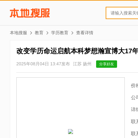
本地搜服
教育
学历教育
查看详情
改变学历命运启航本科梦想瀚宣博大17
2025年08月04日 13:47发布
江苏 扬州
分享好友
价
公
详
联
联