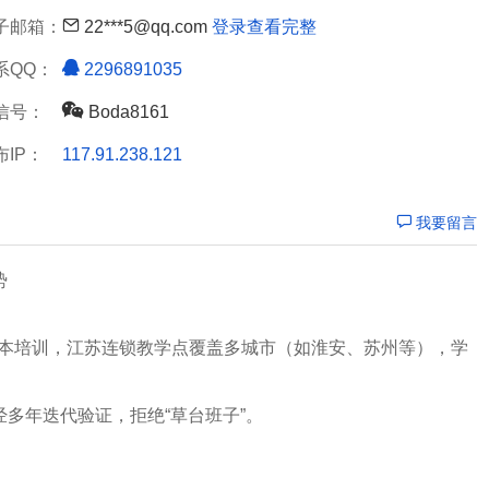
子邮箱：
22***5@qq.com
登录查看完整
系QQ：
2296891035
信号：
Boda8161
布IP：
117.91.238.121
我要留言
势
专转本培训，江苏连锁教学点覆盖多城市（如淮安、苏州等），学
多年迭代验证，拒绝“草台班子”。