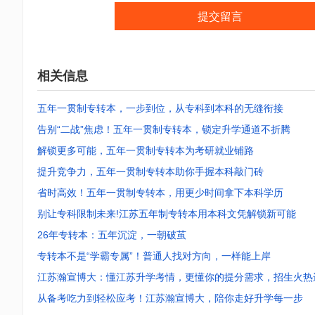
提交留言
相关信息
五年一贯制专转本，一步到位，从专科到本科的无缝衔接
告别“二战”焦虑！五年一贯制专转本，锁定升学通道不折腾
解锁更多可能，五年一贯制专转本为考研就业铺路
提升竞争力，五年一贯制专转本助你手握本科敲门砖
省时高效！五年一贯制专转本，用更少时间拿下本科学历
别让专科限制未来!江苏五年制专转本用本科文凭解锁新可能
26年专转本：五年沉淀，一朝破茧
专转本不是“学霸专属”！普通人找对方向，一样能上岸
江苏瀚宣博大：懂江苏升学考情，更懂你的提分需求，招生火热
从备考吃力到轻松应考！江苏瀚宣博大，陪你走好升学每一步