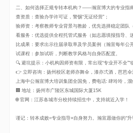
二、如何选择正规专转本机构？——瀚宣博大的专业指
查资质：查验办学许可证，警惕“无证经营”；
验师资：考察教师专业背景与教龄，优先选择稳定团队（
看服务：优选提供全程托管式服务（如志愿填报指导、
比成果：要求出示往届录取率及学员案例（瀚宣每年公
试课程：参加试听，判断教学风格与自身匹配度。
🔍 避坑提示：小机构因师资有限，常出现“专业开不全”
👉 立即咨询：扬州校区老师亦舞伞，漆亦弍酒，芭芭
上海中公瀚宣博大培训集团全国免，费电话: 肆玲玲，溜伍溜伍
🏢 地址：扬州市广陵区东城国际大厦15K
🌐 官网：江苏各城市分校持续招生中，支持就近入学！
谨记：转本成败=专业指导×自身努力。瀚宣愿做你的“升