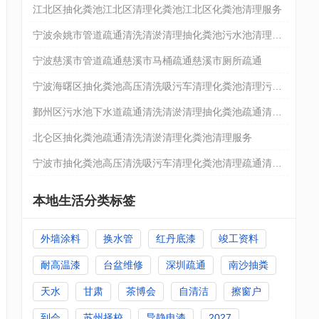
粪池清理
江北区抽化粪池江北区清理化粪池江北区化粪池清理服务
宁波余姚市管道疏通清洗清淤清理抽化粪池污水池清理疏
通清洗清淤
宁波慈溪市管道疏通慈溪市马桶疏通慈溪市厕所疏通
宁波海曙区抽化粪池高压清洗吸污车清理化粪池清理污水
池管道疏通
鄞州区污水池下水道疏通清洗清淤清理抽化粪池疏通清洗
清淤清理
北仑区抽化粪池疏通清洗清淤清理化粪池清理服务
宁波市抽化粪池高压清洗吸污车清理化粪池清理疏通清洗
清淤
本地生活分类标签
外墙涂料
换水管
红丹底漆
竣工资料
耐高温漆
台盆维修
深圳疏通
南沙抽粪
天水
甘肃
茶博会
自清洁
擦窗户
到会
苏州择校
导静电漆
2027