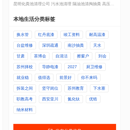
理
昆明化粪池清理公司 污水池清理 隔油池清掏抽粪 高压清
洗管道
本地生活分类标签
换水管
红丹底漆
竣工资料
耐高温漆
台盆维修
深圳疏通
南沙抽粪
天水
甘肃
茶博会
自清洁
擦窗户
到会
苏州择校
导静电漆
2027
厨卫维修
就业稳
值得选
前景好
你不来吗
拆装之间
坚守岗位
苏州教育
下水塞
职教高考
西安亚川
氮化钛
优锆
纳米材料