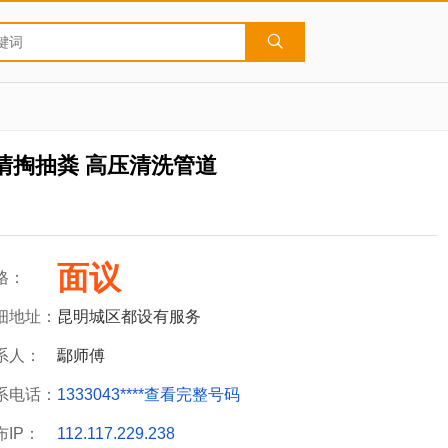
清掏抽粪 高压清洗管道
面议
格：
细地址：
昆明城区都设有服务
系人：
鄢师傅
系电话：
1333043****
查看完整号码
布IP：
112.117.229.238