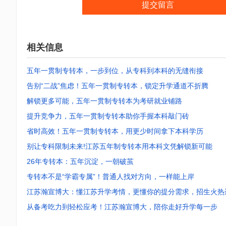
提交留言
相关信息
五年一贯制专转本，一步到位，从专科到本科的无缝衔接
告别“二战”焦虑！五年一贯制专转本，锁定升学通道不折腾
解锁更多可能，五年一贯制专转本为考研就业铺路
提升竞争力，五年一贯制专转本助你手握本科敲门砖
省时高效！五年一贯制专转本，用更少时间拿下本科学历
别让专科限制未来!江苏五年制专转本用本科文凭解锁新可能
26年专转本：五年沉淀，一朝破茧
专转本不是“学霸专属”！普通人找对方向，一样能上岸
江苏瀚宣博大：懂江苏升学考情，更懂你的提分需求，招生火热
从备考吃力到轻松应考！江苏瀚宣博大，陪你走好升学每一步