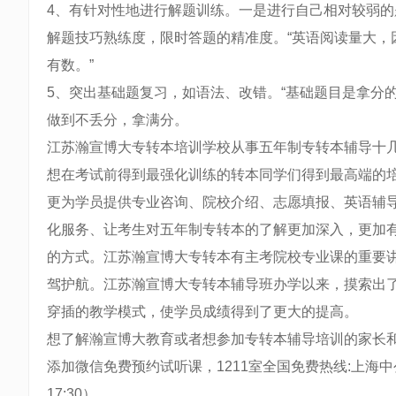
4、有针对性地进行解题训练。一是进行自己相对较弱的
解题技巧熟练度，限时答题的精准度。“英语阅读量大，
有数。”
5、突出基础题复习，如语法、改错。“基础题目是拿分
做到不丢分，拿满分。
江苏瀚宣博大专转本培训学校从事五年制专转本辅导十
想在考试前得到最强化训练的转本同学们得到最高端的
更为学员提供专业咨询、院校介绍、志愿填报、英语辅
化服务、让考生对五年制专转本的了解更加深入，更加
的方式。江苏瀚宣博大专转本有主考院校专业课的重要
驾护航。江苏瀚宣博大专转本辅导班办学以来，摸索出
穿插的教学模式，使学员成绩得到了更大的提高。
想了解瀚宣博大教育或者想参加专转本辅导培训的家长和同学
添加微信免费预约试听课，1211室全国免费热线:上海中公瀚
17:30）