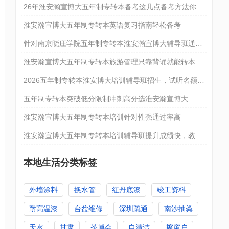
时间
26年淮安瀚宣博大五年制专转本备考这几点备考方法你一
定要知道
淮安瀚宣博大五年制专转本英语复习指南轻松备考
针对南京晓庄学院五年制专转本淮安瀚宣博大辅导班通过
率高可试听
淮安瀚宣博大五年制专转本旅游管理只靠背诵就能转本成
功吗
2026五年制专转本淮安博大培训辅导班招生，试听名额免
费领
五年制专转本突破低分限制冲刺高分选淮安瀚宣博大
淮安瀚宣博大五年制专转本培训针对性强通过率高
淮安瀚宣博大五年制专转本培训辅导班提升成绩快，教学
有保障
本地生活分类标签
外墙涂料
换水管
红丹底漆
竣工资料
耐高温漆
台盆维修
深圳疏通
南沙抽粪
天水
甘肃
茶博会
自清洁
擦窗户