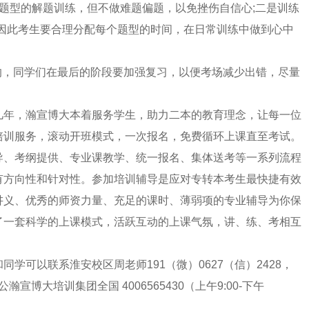
题型的解题训练，但不做难题偏题，以免挫伤自信心;二是训练
因此考生要合理分配每个题型的时间，在日常训练中做到心中
的，同学们在最后的阶段要加强复习，以便考场减少出错，尽量
几年，瀚宣博大本着服务学生，助力二本的教育理念，让每一位
培训服务，滚动开班模式，一次报名，免费循环上课直至考试。
导、考纲提供、专业课教学、统一报名、集体送考等一系列流程
有方向性和针对性。参加培训辅导是应对专转本考生最快捷有效
讲义、优秀的师资力量、充足的课时、薄弱项的专业辅导为你保
了一套科学的上课模式，活跃互动的上课气氛，讲、练、考相互
可以联系淮安校区周老师191（微）0627（信）2428，
宣博大培训集团全国 4006565430（上午9:00-下午