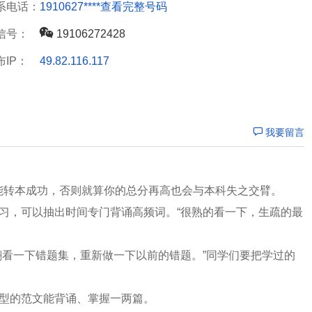
系电话：
1910627****
查看完整号码
信号：
19106272428
布IP：
49.82.116.117
我要留言
能转本成功，否则就算你的总分再高也会与本科失之交臂。
习，可以抽出时间专门背诵高频词。“很熟的看一下，生疏的最
翻看一下错题集，重新做一下以前的错题。”同学们要把学过的
类型的范文能背诵、掌握一两篇。