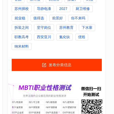
苏州择校
导静电漆
2027
厨卫维修
就业稳
值得选
前景好
你不来吗
拆装之间
坚守岗位
苏州教育
下水塞
职教高考
西安亚川
氮化钛
优锆
纳米材料
发布分类信息