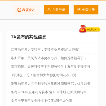
立即登录
免费注册
我要发布
TA发布的其他信息
江苏瀚宣博大专转本：专转本备考资源“天花板”
淮安五年一贯制专转本势在必行，如何选择辅导班？
南京晓庄、金陵科技等本科院校招生！五年制专转本可选
专业
3个月提50分！瀚宣博大帮你把时间花在刀刃
淮安瀚宣博大五年制专转本集训冲刺班开启，优质师资集
训突破
备考2026年五年制专转本 复习有计划 让你成功转本
备考淮安五年制专转本不仅仅是5年级的事