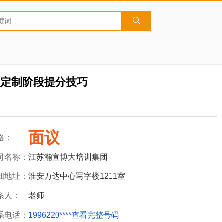
身定制阶段提分技巧
面议
格：
司名称：
江苏瀚宣博大培训集团
细地址：
淮安万达中心写字楼1211室
系人：
老师
系电话：
1996220****
查看完整号码