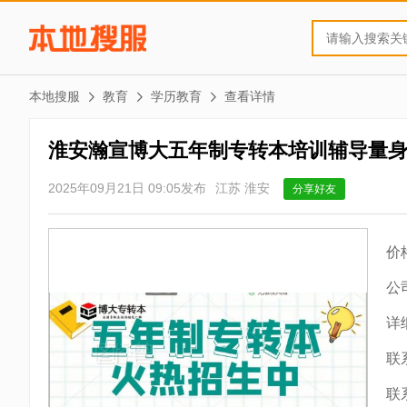
本地搜服
教育
学历教育
查看详情
淮安瀚宣博大五年制专转本培训辅导量
2025年09月21日 09:05发布
江苏 淮安
分享好友
价
公
详
联
联