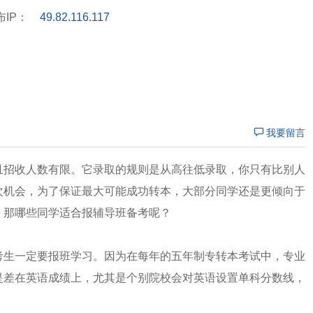
布IP：
49.82.116.117
我要留言
且招收人数有限。它录取的规则是从高往低录取，你只有比别人
次机会，为了保证最大可能成功转本，大部分同学还是更倾向于
，那哪些同学适合报辅导班备考呢？
考生一定要报班学习。因为在每年的五年制专转本考试中，专业
是差在英语成绩上，尤其是个别院校会对英语设置单科分数线，