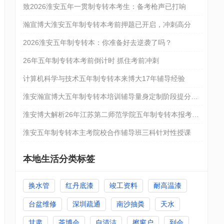
致2026淮安五年一贯制专转本考生：备考枪声已打响
瀚宣博大淮安五年制专转本考前押题已开启，冲刺高分
2026淮安五年制专转本：你准备好去逆袭了吗？
26年五年制专转本考前倒计时 抓住考前冲刺
计算机科学与技术五年制专转本来博大17年辅导经验
淮安瀚宣博大五年制专转本培训辅导量身定制阶段提分技
巧
淮安博大解析26年江苏第二师范学院五年制专转本报考详
情
淮安五年制专转本主考院校合作辅导班三科针对性授课
本地生活分类标签
换水管
红丹底漆
竣工资料
耐高温漆
台盆维修
深圳疏通
南沙抽粪
天水
甘肃
茶博会
自清洁
擦窗户
到会