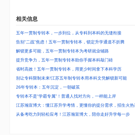
相关信息
五年一贯制专转本，一步到位，从专科到本科的无缝衔接
告别“二战”焦虑！五年一贯制专转本，锁定升学通道不折腾
解锁更多可能，五年一贯制专转本为考研就业铺路
提升竞争力，五年一贯制专转本助你手握本科敲门砖
省时高效！五年一贯制专转本，用更少时间拿下本科学历
别让专科限制未来!江苏五年制专转本用本科文凭解锁新可能
26年专转本：五年沉淀，一朝破茧
专转本不是“学霸专属”！普通人找对方向，一样能上岸
江苏瀚宣博大：懂江苏升学考情，更懂你的提分需求，招生火热
从备考吃力到轻松应考！江苏瀚宣博大，陪你走好升学每一步