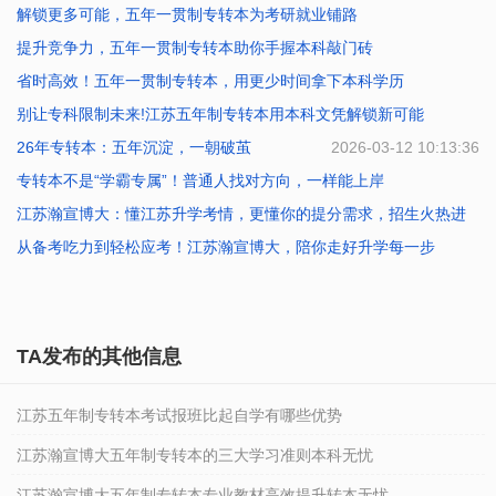
解锁更多可能，五年一贯制专转本为考研就业铺路
2026-07-20 10:40:01
提升竞争力，五年一贯制专转本助你手握本科敲门砖
2026-07-17 10:02:39
省时高效！五年一贯制专转本，用更少时间拿下本科学历
2026-07-16 10:01:41
别让专科限制未来!江苏五年制专转本用本科文凭解锁新可能
2026-07-14 10:27:34
26年专转本：五年沉淀，一朝破茧
2026-07-01 09:54:04
2026-03-12 10:13:36
专转本不是“学霸专属”！普通人找对方向，一样能上岸
江苏瀚宣博大：懂江苏升学考情，更懂你的提分需求，招生火热进
2026-02-11 10:40:47
行
从备考吃力到轻松应考！江苏瀚宣博大，陪你走好升学每一步
2026-01-23 10:41:38
2026-01-23 10:40:29
TA发布的其他信息
江苏五年制专转本考试报班比起自学有哪些优势
江苏瀚宣博大五年制专转本的三大学习准则本科无忧
江苏瀚宣博大五年制专转本专业教材高效提升转本无忧