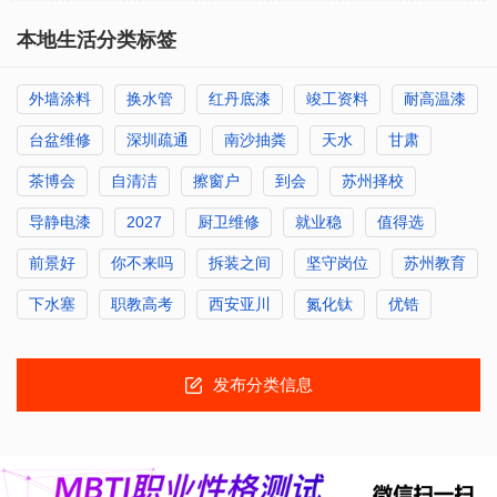
本地生活分类标签
外墙涂料
换水管
红丹底漆
竣工资料
耐高温漆
台盆维修
深圳疏通
南沙抽粪
天水
甘肃
茶博会
自清洁
擦窗户
到会
苏州择校
导静电漆
2027
厨卫维修
就业稳
值得选
前景好
你不来吗
拆装之间
坚守岗位
苏州教育
下水塞
职教高考
西安亚川
氮化钛
优锆
发布分类信息