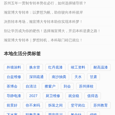
苏州五年一贯制专转本势在必行，如何选择辅导班？
瀚宣博大专转本：以梦想为帆，助你驶向本科彼岸
决胜转本考场，瀚宣博大专转本助你实现本科梦！
别让学历成为你的硬伤！选择瀚宣博大，开启本科逆袭之路！
瀚宣博大专转本｜梦想转机，本科敲门砖已就位！
本地生活分类标签
外墙涂料
换水管
红丹底漆
竣工资料
耐高温漆
台盆维修
深圳疏通
南沙抽粪
天水
甘肃
茶博会
自清洁
擦窗户
到会
苏州择校
导静电漆
2027
厨卫维修
就业稳
值得选
前景好
你不来吗
拆装之间
坚守岗位
苏州教育
下水塞
职教高考
西安亚川
氮化钛
优锆