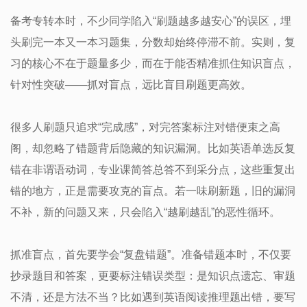
备考专转本时，不少同学陷入“刷题越多越安心”的误区，埋
头刷完一本又一本习题集，分数却始终停滞不前。实则，复
习的核心不在于题量多少，而在于能否精准抓住知识盲点，
针对性突破——抓对盲点，远比盲目刷题更高效。
很多人刷题只追求“完成感”，对完答案标注对错便束之高
阁，却忽略了错题背后隐藏的知识漏洞。比如英语单选反复
错在非谓语动词，专业课简答总答不到采分点，这些重复出
错的地方，正是需要攻克的盲点。若一味刷新题，旧的漏洞
不补，新的问题又来，只会陷入“越刷越乱”的恶性循环。
抓准盲点，首先要学会“复盘错题”。准备错题本时，不仅要
抄录题目和答案，更要标注错误类型：是知识点遗忘、审题
不清，还是方法不当？比如遇到英语阅读推理题出错，要写