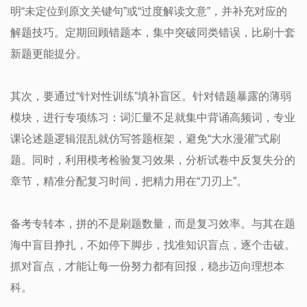
明“未定位到原文关键句”或“过度解读文意”，并补充对应的
解题技巧。定期回顾错题本，集中突破同类错误，比刷十套
新题更能提分。
其次，要通过“针对性训练”填补盲区。针对错题暴露的薄弱
模块，进行专项练习：词汇量不足就集中背诵高频词，专业
课论述题逻辑混乱就仿写答题框架，避免“大水漫灌”式刷
题。同时，利用模考检验复习效果，分析试卷中反复失分的
章节，精准分配复习时间，把精力用在“刀刃上”。
备考专转本，拼的不是刷题数量，而是复习效率。与其在题
海中盲目挣扎，不如停下脚步，找准知识盲点，逐个击破。
抓对盲点，才能让每一份努力都有回报，稳步迈向理想本
科。