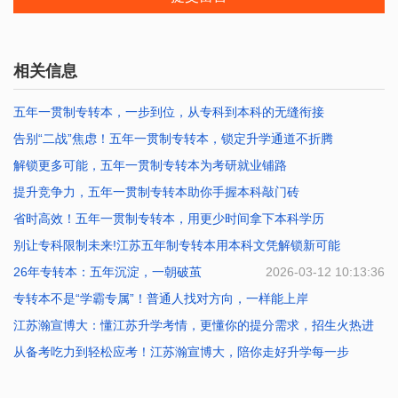
相关信息
五年一贯制专转本，一步到位，从专科到本科的无缝衔接
告别“二战”焦虑！五年一贯制专转本，锁定升学通道不折腾
2026-07-25 10:12:47
解锁更多可能，五年一贯制专转本为考研就业铺路
2026-07-20 10:40:01
提升竞争力，五年一贯制专转本助你手握本科敲门砖
2026-07-17 10:02:39
省时高效！五年一贯制专转本，用更少时间拿下本科学历
2026-07-16 10:01:41
别让专科限制未来!江苏五年制专转本用本科文凭解锁新可能
2026-07-14 10:27:34
26年专转本：五年沉淀，一朝破茧
2026-07-01 09:54:04
2026-03-12 10:13:36
专转本不是“学霸专属”！普通人找对方向，一样能上岸
江苏瀚宣博大：懂江苏升学考情，更懂你的提分需求，招生火热进
2026-02-11 10:40:47
行
从备考吃力到轻松应考！江苏瀚宣博大，陪你走好升学每一步
2026-01-23 10:41:38
2026-01-23 10:40:29