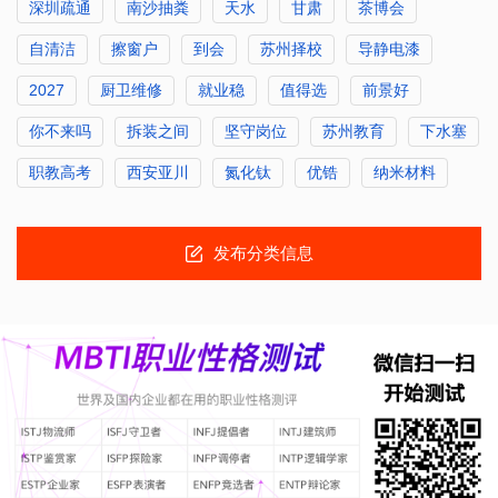
深圳疏通
南沙抽粪
天水
甘肃
茶博会
自清洁
擦窗户
到会
苏州择校
导静电漆
2027
厨卫维修
就业稳
值得选
前景好
你不来吗
拆装之间
坚守岗位
苏州教育
下水塞
职教高考
西安亚川
氮化钛
优锆
纳米材料
发布分类信息