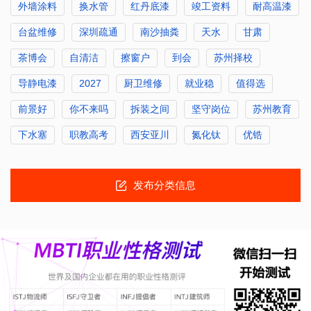
外墙涂料
换水管
红丹底漆
竣工资料
耐高温漆
台盆维修
深圳疏通
南沙抽粪
天水
甘肃
茶博会
自清洁
擦窗户
到会
苏州择校
导静电漆
2027
厨卫维修
就业稳
值得选
前景好
你不来吗
拆装之间
坚守岗位
苏州教育
下水塞
职教高考
西安亚川
氮化钛
优锆
发布分类信息