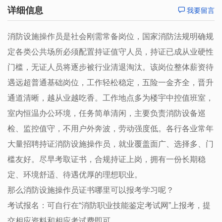
详细信息
我要留言
消防设施操作员是社会刚需常备岗位，国家消防法规明确规
定各类公共场所必须配置持证值守人员，持证已成从业硬性
门槛，无证人员将逐步被行业清退淘汰。该岗位整体薪资待
遇远超普通基础岗位，工作轻松稳定，五险一金齐全，晋升
通道清晰，越从业越吃香。工作地点多为楼宇中控值班室，
室内恒温办公环境，任务简单清闲，主要负责消防设备巡
检、监控值守，不用户外奔波，劳动强度低。各行各业常年
大量招聘持证消防设施操作员，就业覆盖面广、选择多、门
槛友好。尽早考取证书，合规持证上岗，拥有一份长期稳
定、环境舒适、待遇优厚的理想职业。
那么消防设施操作员证书哪里可以报考学习呢？
考试报名：可自行在“消防职业技能鉴定考试网”上报考，提
交相应资料和相应考试费即可。