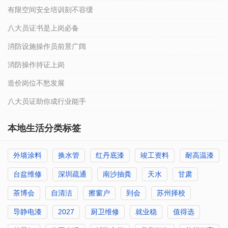
有限空间安全培训刻不容缓
八大员证书是上岗必备
消防设施操作员前景广阔
消防操作持证上岗
造价岗位不愁发展
八大员证助你成行业能手
本地生活分类标签
外墙涂料
换水管
红丹底漆
竣工资料
耐高温漆
台盆维修
深圳疏通
南沙抽粪
天水
甘肃
茶博会
自清洁
擦窗户
到会
苏州择校
导静电漆
2027
厨卫维修
就业稳
值得选