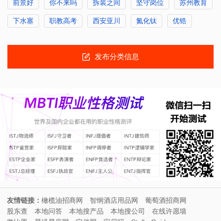
前景好
你不来吗
拆装之间
坚守岗位
苏州教育
下水塞
职教高考
西安亚川
氮化钛
优锆
发布分类信息
友情链接：
橄榄油招商网
智纲酒店用品网
葡萄酒招商网
股东查
本地问答
本地搜产品
本地搜公司
在线许愿墙