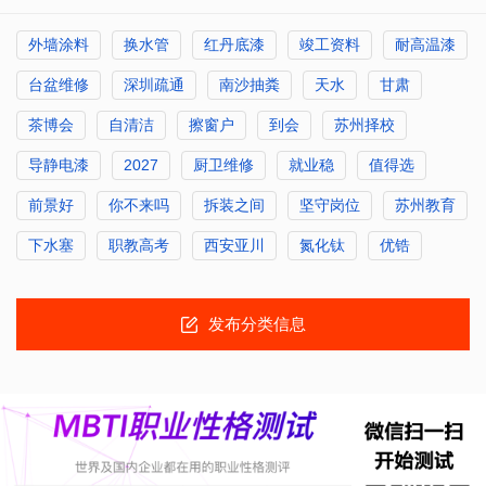
外墙涂料
换水管
红丹底漆
竣工资料
耐高温漆
台盆维修
深圳疏通
南沙抽粪
天水
甘肃
茶博会
自清洁
擦窗户
到会
苏州择校
导静电漆
2027
厨卫维修
就业稳
值得选
前景好
你不来吗
拆装之间
坚守岗位
苏州教育
下水塞
职教高考
西安亚川
氮化钛
优锆
发布分类信息