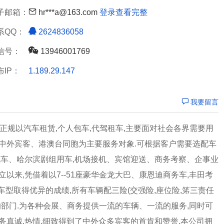
子邮箱：
hr***a@163.com
登录查看完整
系QQ：
2624836058
信号：
13946001769
布IP：
1.189.29.147
我要留言
正规以汽车租赁,个人包车,代驾租车,主要面对社会各界需要用
、中外宾客、港澳台同胞为主要服务对象.可根据客户需要选配车
包车、哈尔滨剧组用车,机场接机、宾馆迎送、商务考察、企事业
以来,凭借着以7--51座豪华金龙大巴、康恩迪商务车,丰田考
车型取得优异的成绩,所有车辆配三险(交强险,座位险,笫三责任
的部门.为各种会展、商务提供一流的车辆、一流的服务,同时可
务真诚,热情,细致得到了中外众多宾客的首肯和赞誉.本公司拥