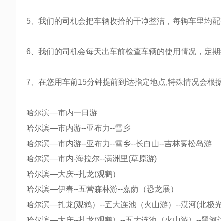
5、我们的司机会把车辆收拾的干净整洁，每辆车里均
6、我们的司机会每天出车前检查车辆的使用情况，定
7、在您用车前15分钟提前到达指定地点,特殊情况会根
哈尔滨—市内一日游
哈尔滨—市内游--亚布力--雪乡
哈尔滨—市内游--亚布力--雪乡--长白山--吉林雾松岛游
哈尔滨—市内-海拉尔--满洲里(草原游)
哈尔滨—大庆--扎龙(观鹤）
哈尔滨—伊春--五营森林游--嘉荫（恐龙展）
哈尔滨—扎龙(观鹤）--五大连池（火山游）--漠河(北极光
哈尔滨—大庆--扎龙(观鹤）--五大连池（火山游）--黑河