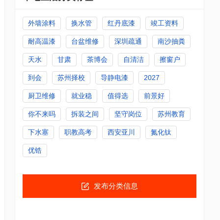
外墙涂料
换水管
红丹底漆
竣工资料
耐高温漆
台盆维修
深圳疏通
南沙抽粪
天水
甘肃
茶博会
自清洁
擦窗户
到会
苏州择校
导静电漆
2027
厨卫维修
就业稳
值得选
前景好
你不来吗
拆装之间
坚守岗位
苏州教育
下水塞
职教高考
西安亚川
氮化钛
优锆
发布分类信息