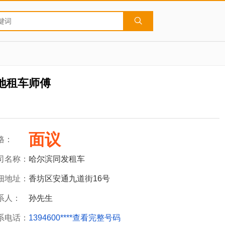
地租车师傅
面议
格：
司名称：
哈尔滨同发租车
细地址：
香坊区安通九道街16号
系人：
孙先生
系电话：
1394600****
查看完整号码